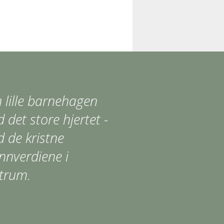
 lille barnehagen
 det store hjertet -
 de kristne
nnverdiene i
trum.