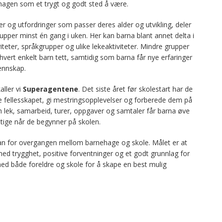
hagen som et trygt og godt sted å være.
eter og utfordringer som passer deres alder og utvikling, deler
upper minst én gang i uken. Her kan barna blant annet delta i
teter, språkgrupper og ulike lekeaktiviteter. Mindre grupper
 hvert enkelt barn tett, samtidig som barna får nye erfaringer
vennskap.
aller vi
Superagentene
. Det siste året før skolestart har de
ke fellesskapet, gi mestringsopplevelser og forberede dem på
 lek, samarbeid, turer, oppgaver og samtaler får barna øve
ttige når de begynner på skolen.
n for overgangen mellom barnehage og skole. Målet er at
ed trygghet, positive forventninger og et godt grunnlag for
med både foreldre og skole for å skape en best mulig