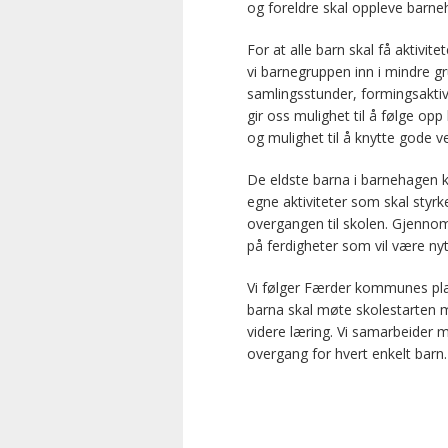
og foreldre skal oppleve barne
For at alle barn skal få aktivit
vi barnegruppen inn i mindre gr
samlingsstunder, formingsaktivi
gir oss mulighet til å følge opp
og mulighet til å knytte gode 
De eldste barna i barnehagen k
egne aktiviteter som skal styr
overgangen til skolen. Gjennom
på ferdigheter som vil være ny
Vi følger Færder kommunes pla
barna skal møte skolestarten m
videre læring. Vi samarbeider 
overgang for hvert enkelt barn.