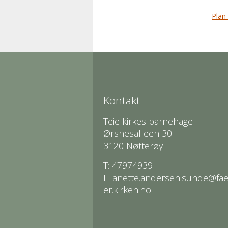
Plan 
Kontakt
Teie kirkes barnehage
Ørsnesalleen 30
3120 Nøtterøy
T: 47974939
E:
anette.andersen.sunde@fa
er.kirken.no